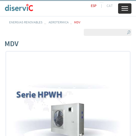
ESP
|
CAT
Toggl
naviga
ENERGIAS RENOVABLES
AEROTERMICA
MDV
MDV