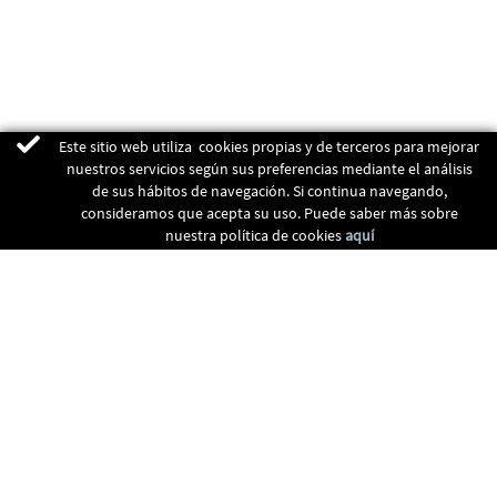
Este sitio web utiliza cookies propias y de terceros para mejorar
nuestros servicios según sus preferencias mediante el análisis
de sus hábitos de navegación. Si continua navegando,
consideramos que acepta su uso. Puede saber más sobre
nuestra política de cookies
aquí
ENERGIAS RENOVABLES
CALEFACCIÓN
RECUPERADORES
CLIMATIZACIÓN
CONTACTO
Francesc Sancliment (Parc Activitats Econòmiques), 85 - 08500 VIC,
BARCELONA
938895202
INFO@DISERVIC.COM